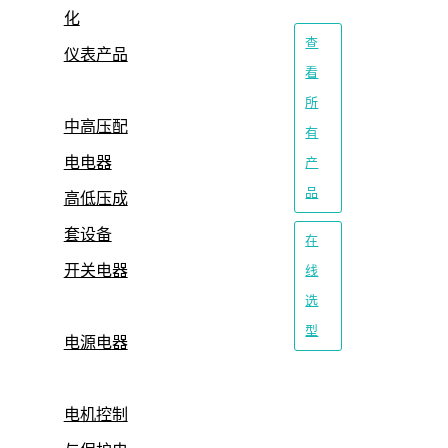
化
查
仪表产品
看
所
中高压配
有
电电器
产
品
高低压成
套设备
在
开关电器
线
选
型
电源电器
电机控制