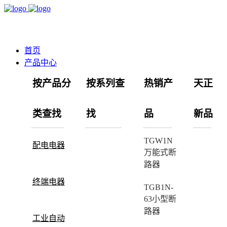
首页
产品中心
按产品分
按系列查
热销产
天正
类查找
找
品
新品
TGW1N
配电电器
万能式断
路器
终端电器
TGB1N-
63小型断
路器
工业自动