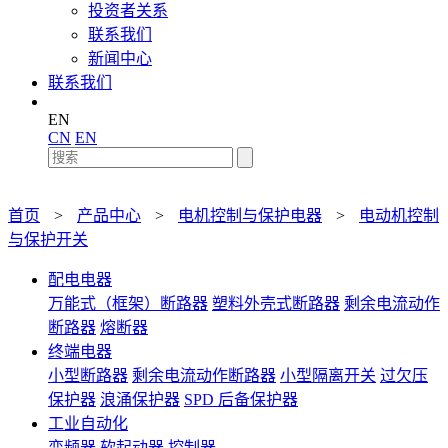
投资者关系
联系我们
新闻中心
联系我们
EN
CN
EN
首页
>
产品中心
>
电机控制与保护电器
>
电动机控制
与保护开关
配电电器
万能式（框架）断路器
塑料外壳式断路器
剩余电流动作
断路器
熔断器
终端电器
小型断路器
剩余电流动作断路器
小型隔离开关
过欠压
保护器
浪涌保护器
SPD 后备保护器
工业自动化
变频器
软起动器
控制器