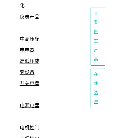
化
查
仪表产品
看
所
中高压配
有
电电器
产
品
高低压成
套设备
在
开关电器
线
选
型
电源电器
电机控制