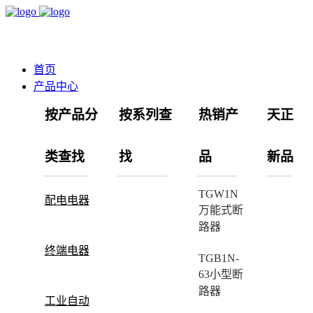
首页
产品中心
按产品分
按系列查
热销产
天正
类查找
找
品
新品
TGW1N
配电电器
万能式断
路器
终端电器
TGB1N-
63小型断
路器
工业自动