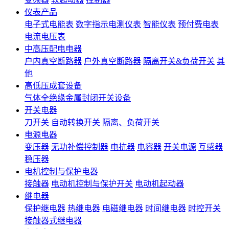
仪表产品
电子式电能表
数字指示电测仪表
智能仪表
预付费电表
电流电压表
中高压配电电器
户内真空断路器
户外真空断路器
隔离开关&负荷开关
其
他
高低压成套设备
气体全绝缘金属封闭开关设备
开关电器
刀开关
自动转换开关
隔离、负荷开关
电源电器
变压器
无功补偿控制器
电抗器
电容器
开关电源
互感器
稳压器
电机控制与保护电器
接触器
电动机控制与保护开关
电动机起动器
继电器
保护继电器
热继电器
电磁继电器
时间继电器
时控开关
接触器式继电器