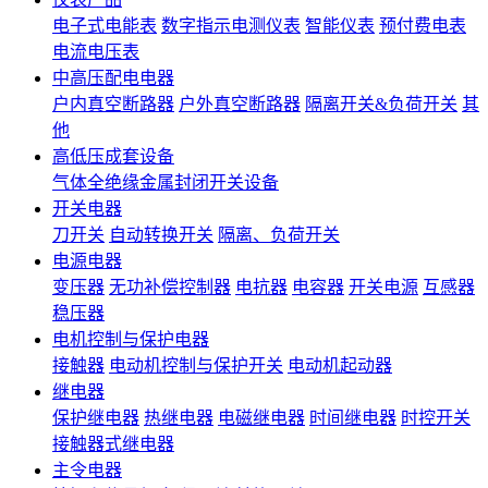
电子式电能表
数字指示电测仪表
智能仪表
预付费电表
电流电压表
中高压配电电器
户内真空断路器
户外真空断路器
隔离开关&负荷开关
其
他
高低压成套设备
气体全绝缘金属封闭开关设备
开关电器
刀开关
自动转换开关
隔离、负荷开关
电源电器
变压器
无功补偿控制器
电抗器
电容器
开关电源
互感器
稳压器
电机控制与保护电器
接触器
电动机控制与保护开关
电动机起动器
继电器
保护继电器
热继电器
电磁继电器
时间继电器
时控开关
接触器式继电器
主令电器