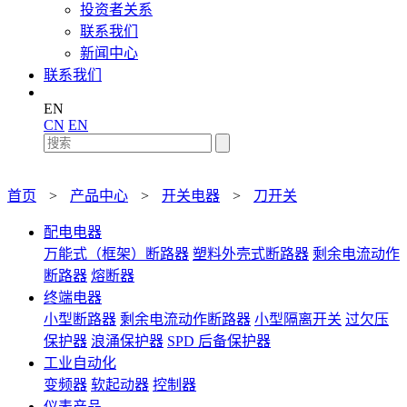
投资者关系
联系我们
新闻中心
联系我们
EN
CN
EN
首页
>
产品中心
>
开关电器
>
刀开关
配电电器
万能式（框架）断路器
塑料外壳式断路器
剩余电流动作
断路器
熔断器
终端电器
小型断路器
剩余电流动作断路器
小型隔离开关
过欠压
保护器
浪涌保护器
SPD 后备保护器
工业自动化
变频器
软起动器
控制器
仪表产品