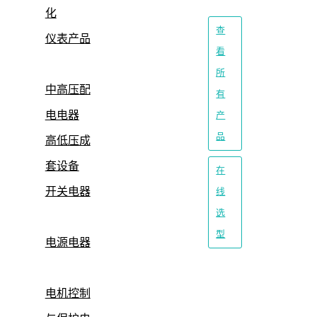
化
查
仪表产品
看
所
中高压配
有
电电器
产
品
高低压成
套设备
在
开关电器
线
选
型
电源电器
电机控制