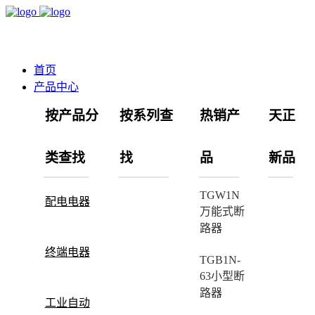
首页
产品中心
按产品分
按系列查
热销产
天正
类查找
找
品
新品
TGW1N
配电电器
万能式断
路器
终端电器
TGB1N-
63小型断
路器
工业自动