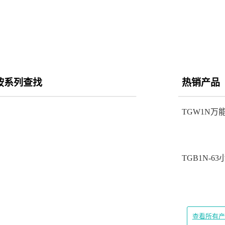
按系列查找
热销产品
TGW1N万
TGB1N-6
查看所有产