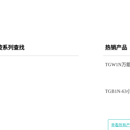
按系列查找
热销产品
TGW1N万
TGB1N-6
查看所有产