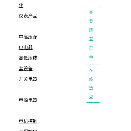
化
查
仪表产品
看
所
中高压配
有
电电器
产
品
高低压成
套设备
在
开关电器
线
选
型
电源电器
电机控制