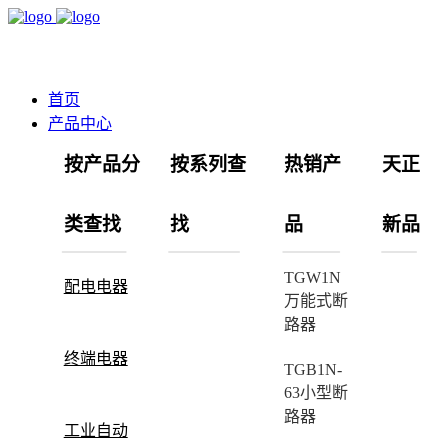
首页
产品中心
按产品分
按系列查
热销产
天正
类查找
找
品
新品
TGW1N
配电电器
万能式断
路器
终端电器
TGB1N-
63小型断
路器
工业自动