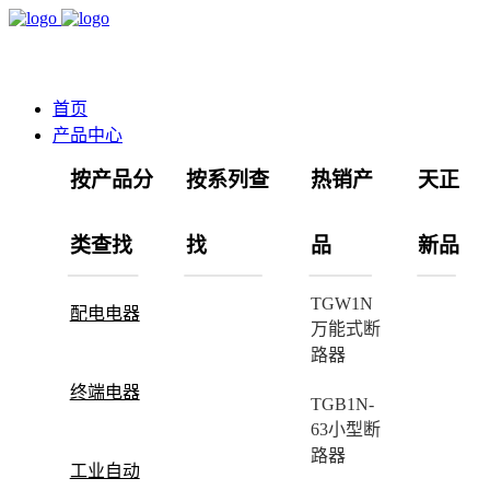
首页
产品中心
按产品分
按系列查
热销产
天正
类查找
找
品
新品
TGW1N
配电电器
万能式断
路器
终端电器
TGB1N-
63小型断
路器
工业自动