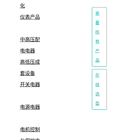
化
查
仪表产品
看
所
中高压配
有
电电器
产
品
高低压成
套设备
在
开关电器
线
选
型
电源电器
电机控制